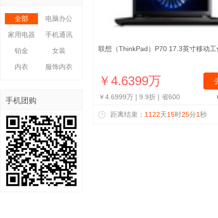
全部
电脑办公
家用电器
手机通讯
联想（ThinkPad）P70 17.3英寸移动
铂金
女装
内衣
服饰内衣
￥4.6399万
￥4.6999万
| 9.9折 |
省600
手机团购
距离结束：
1122
天
15
时
25
分
1
秒