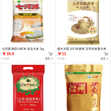
七河源 秋田小町米 东北大米 5kg
柴火大院 2015年新米 五常长粒香大米
￥39.9
￥55
东北大米 5kg
七河源
进店
七河源
进店