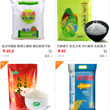
金沙河面粉 家用小麦粉 馒头粉饺子粉
方家铺子 东北大米 2015新米 长粒香大
￥49.8
￥49
10kg 金沙
米5kg
七河源
进店
七河源
进店
新
独