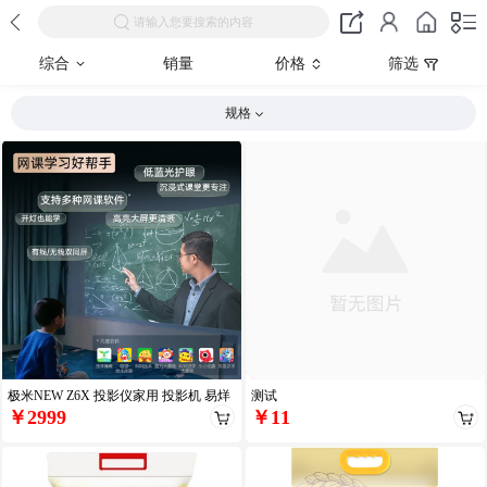
请输入您要搜索的内容
综合
销量
价格
筛选
规格
极米NEW Z6X 投影仪家用 投影机 易烊
测试
￥2999
￥11
千玺同款（全自动