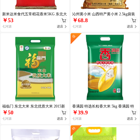
新米达米食代五常稻花香米5KG 东北大
沁州黄小米 山西特产黄小米 2.5kg袋装
￥53
￥68.8
米 新米达米食
七河源
进店
七河源
进店
促
福临门 东北大米 东北优质大米 2015新
香满园 特选长粒香大米 5kg 香满园 特
￥50
￥39.9
米 中粮出品 大米
选长粒香大
七河源
进店
七河源
进店
特