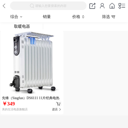
请输入您要搜索的内容
综合
销量
价格
筛选
取暖电器
先锋（Singfun）DS6111 11片经典电热
￥349
油汀取暖器
美的生活电器旗舰店
进店