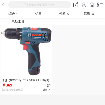
请输入您要搜索的内容
综合
销量
价格
筛选
电动工具
博世（BOSCH） TSR 1080-2-LI(1B) 充
￥369
电
美的生活电器旗舰店
进店