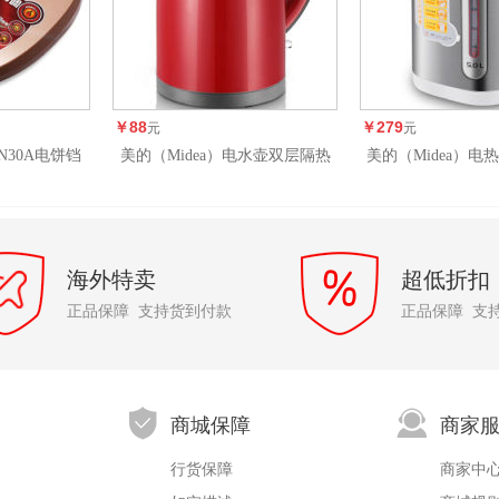
￥88
￥279
元
元
CN30A电饼铛
美的（Midea）电水壶双层隔热
美的（Midea）电
热 煎烤机
防烫304不锈钢电热水壶
出水PD105-50G
WH415E2g（烧水壶)
不锈钢电
海外特卖
超低折扣
正品保障 支持货到付款
正品保障 支
商城保障
商家
行货保障
商家中