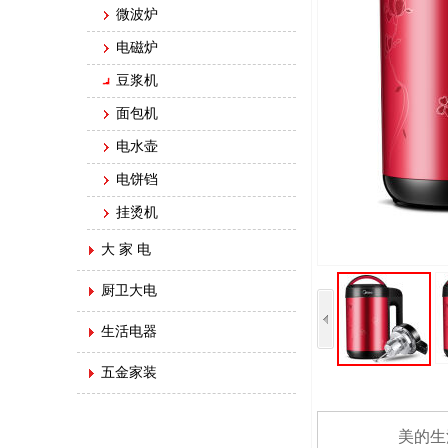
微波炉
电磁炉
豆浆机
面包机
电水壶
电饼铛
挂烫机
大 家 电
厨卫大电
生活电器
五金家装
美的生