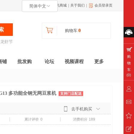
手机商城
|
关于我们
|
会员登录页
简体中文
索
0
购物车
龙虾节
购
商铺
批发购
论坛
视频课程
更多
物
车
(
0
)
E12G13 多功能全钢无网豆浆机
支持门店配送
去手机购买
累计评价
0
消费积分
189