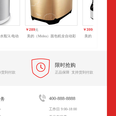
￥289
￥399
元
元
热水瓶5L电动
美的（Midea）面包机全自动彩
美的（Midea）面
家用烧水壶304
钢机身EHS1*P-PGS
用全自动多功能TS
水壶
限时抢购
持货到付款
正品保障 支持货到付款
400-888-8888
服务
心
工作日 9:00-18:00