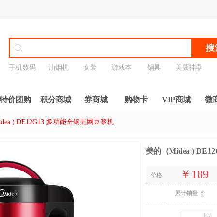
搜
手机数码
油烟机
女装
游戏本
锅具
美颜神器
特价团购
积分商城
券商城
购物卡
VIP商城
微
dea ) DE12G13 多功能全钢无网豆浆机
美的（Midea ) D
￥189
价格
累计销量
6