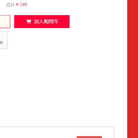
￥189
总计
00