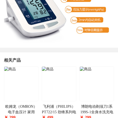
相关产品
欧姆龙（OMRON）
飞利浦（PHILIPS）
博朗电动剃须刀1系
电子血压计 家用
PT722/15 劲锋系列电
199S-1全身水洗充电
￥
299
￥
499
￥
299
HEM-7051（上臂
动剃须刀
往复式刮胡刀