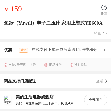
159
￥
推荐
鱼跃（Yuwell）电子血压计 家用上臂式YE660A
销量:242
在线支付下单完成后赠送159消费积分
优惠
赠送
支持7天无理由退货
正品行货
准时送达
商品支持门店配送
查看
美的生活电器旗舰店
全部商品
美的，专注白色家电三十余年。从电风扇、电饭煲、空调、冰箱、洗衣机，逐渐覆盖全品类白色家电，做世界的美的。美的商城，美的旗下唯一官方商城。全网家电一站购，全场包邮，全国联保，每月20号会员日全场5折起，就来美的商城。美的，为人类创造美好生活。