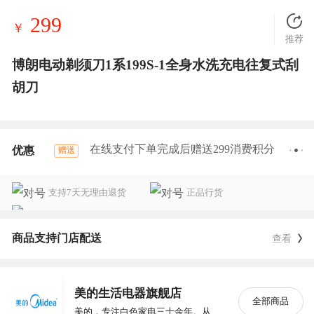
299
￥
推荐
博朗电动剃须刀1系199S-1全身水洗充电往复式刮
胡刀
在线支付下单完成后赠送299消费积分
优惠
赠送
支持7天无理由退货
正品行货
准时送达
商品支持门店配送
查看
美的生活电器旗舰店
全部商品
美的，专注白色家电三十余年。从电风扇、电饭煲、空调、冰箱、洗衣机，逐渐覆盖全品类白色家电，做世界的美的。美的商城，美的旗下唯一官方商城。全网家电一站购，全场包邮，全国联保，每月20号会员日全场5折起，就来美的商城。美的，为人类创造美好生活。