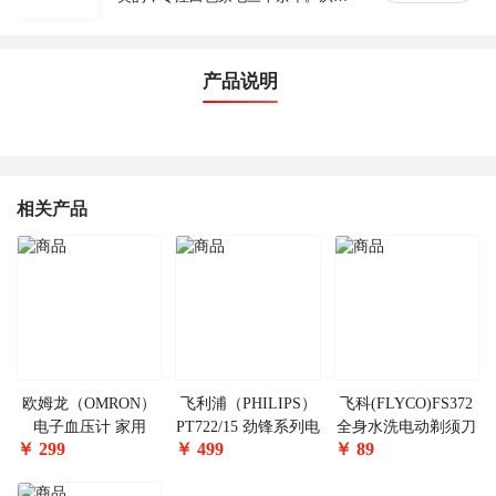
产品说明
相关产品
欧姆龙（OMRON）
飞利浦（PHILIPS）
飞科(FLYCO)FS372
电子血压计 家用
PT722/15 劲锋系列电
全身水洗电动剃须刀
￥
299
￥
499
￥
89
HEM-7051（上臂
动剃须刀
刮胡须刀
式）